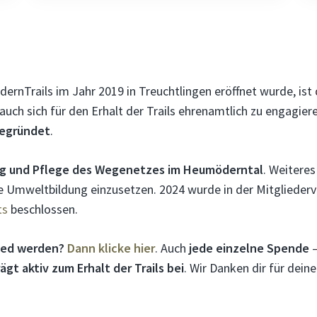
rnTrails im Jahr 2019 in Treuchtlingen eröffnet wurde, ist
uch sich für den Erhalt der Trails ehrenamtlich zu engagier
gegründet
.
ung und Pflege des Wegenetzes im Heumöderntal
. Weiteres
ie Umweltbildung einzusetzen. 2024 wurde in der Mitgliede
ts
beschlossen.
lied werden?
Dann klicke hier
. Auch
jede einzelne Spende
–
rägt aktiv zum Erhalt der Trails bei
. Wir Danken dir für dein