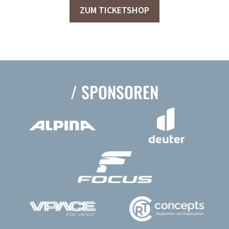
n
5
ZUM TICKETSHOP
/ SPONSOREN