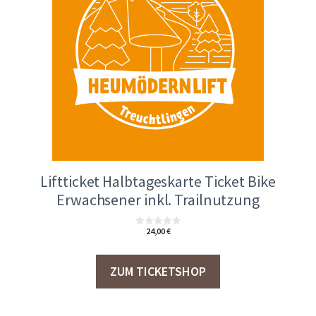
Liftticket Halbtageskarte Ticket Bike
Erwachsener inkl. Trailnutzung
24,00
€
0
v
o
n
5
ZUM TICKETSHOP