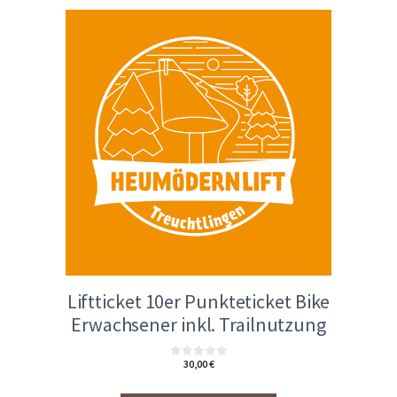
Liftticket 10er Punkteticket Bike
Erwachsener inkl. Trailnutzung
30,00
€
0
v
o