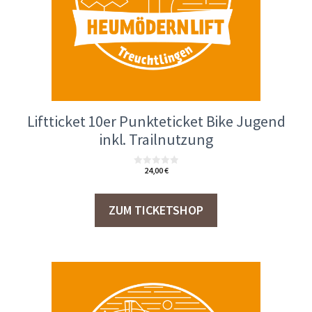
Liftticket 10er Punkteticket Bike Jugend
inkl. Trailnutzung
24,00
€
0
v
o
n
5
ZUM TICKETSHOP