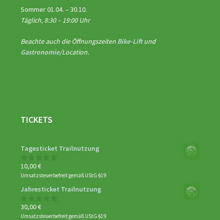
Sommer 01.04. – 30.10.
Täglich, 8:30 – 19:00 Uhr
Beachte auch die Öffnungszeiten
Bike-Lift
und
Gastronomie
/Location.
TICKETS
Tagesticket Trailnutzung
10,00
€
0
von
Umsatzsteuerbefreit gemäß UStG §19
5
Jahresticket Trailnutzung
30,00
€
0
von
Umsatzsteuerbefreit gemäß UStG §19