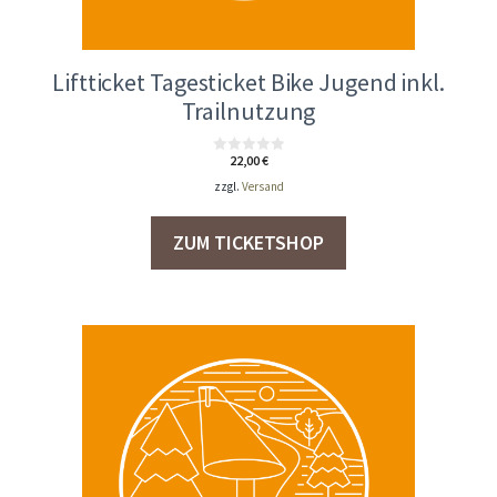
Liftticket Tagesticket Bike Jugend inkl.
Trailnutzung
22,00
€
0
v
zzgl.
Versand
o
n
5
ZUM TICKETSHOP