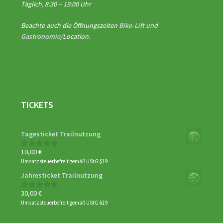
Täglich, 8:30 – 19:00 Uhr
Beachte auch die Öffnungszeiten
Bike-Lift
und
Gastronomie
/Location.
TICKETS
Tagesticket Trailnutzung
10,00
€
0
von
Umsatzsteuerbefreit gemäß UStG §19
5
Jahresticket Trailnutzung
30,00
€
0
von
Umsatzsteuerbefreit gemäß UStG §19
5