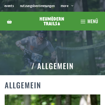
Zum
events
nutzungsbestimmungen
more
Inhalt
springen
MENÜ
/ ALLGEMEIN
ALLGEMEIN